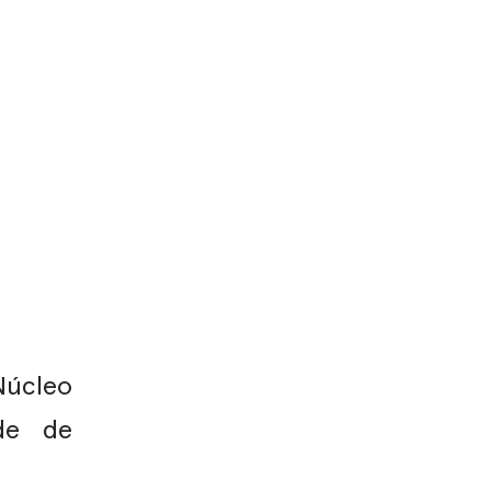
Núcleo
ade de