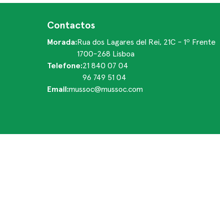
Contactos
Morada:
Rua dos Lagares del Rei, 21C - 1º Frente
1700-268 Lisboa
Telefone:
21 840 07 04
96 749 51 04
Email:
mussoc@mussoc.com
Reclamações e elogios