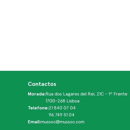
Contactos
Morada:
Rua dos Lagares del Rei, 21C - 1º Frente
1700-268 Lisboa
Telefone:
21 840 07 04
96 749 51 04
Email:
mussoc@mussoc.com