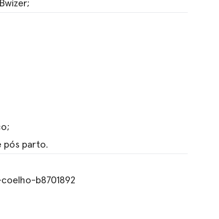
Bwizer;
co;
 pós parto.
-coelho-b8701892